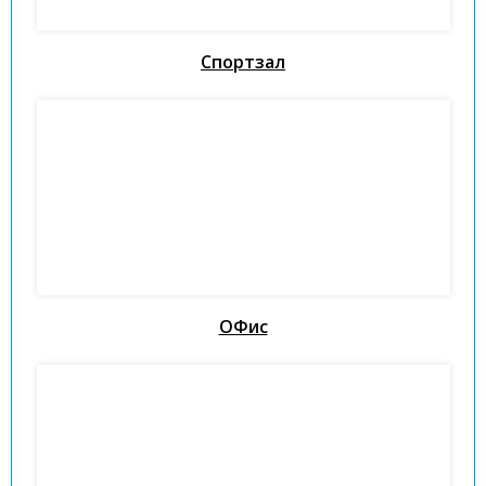
Спортзал
ОФис